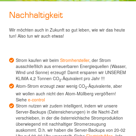
Nachhaltigkeit
Wir möchten auch in Zukunft so gut leben, wie wir das heute
tun! Also tun wir auch etwas!
Strom kaufen wir beim
Stromhersteller
, der Strom
ausschließlich aus erneuerbaren Energiequellen (Wasser,
Wind und Sonne) erzeugt! Damit ersparen wir UNSEREM
KLIMA 4,2 Tonnen CO
-Äquivalent pro Jahr !!!
2
Atom-Strom erzeugt zwar wenig CO
-Äquivalente, aber
2
wir wollen auch nicht den Atom-Müllberg vergößern!
Siehe
e-control
Strom nutzen wir zudem intelligent, indem wir unsere
Server-Backups (Datensicherungen) in die Nacht-Zeit
verschieben, in der die österreichische Stromproduktion
überwiegend mit nachhaltiger Stromerzeugung
auskommt. D.h. wir haben die Server-Backups von 20-02
Uhr auf 00-06 Uhr umgestellt. Siehe
ElectricityMap
. Info