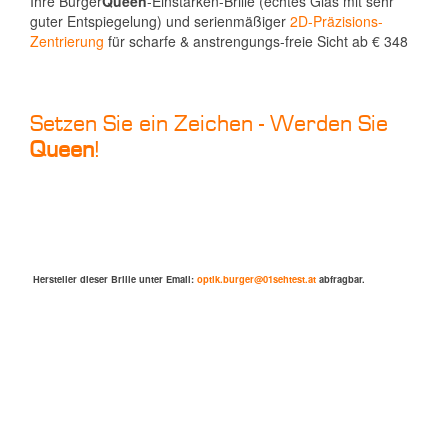
Ihre Burger
Queen
-Einstärken-Brille (echtes Glas mit sehr
guter Entspiegelung) und serienmäßiger
2D-Präzisions-
Zentrierung
für scharfe & anstrengungs-freie Sicht ab € 348
Setzen Sie ein Zeichen - Werden Sie
Queen
!
Hersteller dieser Brille unter Email:
optik.burger@01sehtest.at
abfragbar.